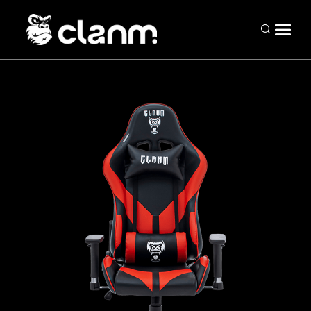
Periféricos
Mouses
Teclados
Headsets
Mousepads
Combos