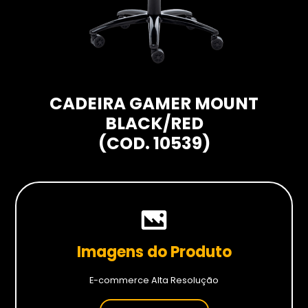
Hardwares
Fans
Fontes
Gabinetes
CADEIRA GAMER MOUNT
Memórias RAM
BLACK/RED
Placas-mãe
(COD. 10539)
Placas de Vídeo
Water Coolers
SSDs
SSDs M2
Imagens do Produto
SSDs SATA
E-commerce Alta Resolução