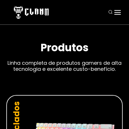
Produtos
Periféricos
Linha completa de produtos gamers de alta
Mouses
tecnologia e excelente custo-benefício.
Teclados
Headsets
Mousepads
Teclados
Combos