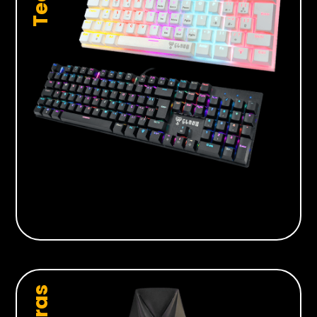
Hardwares
Fans
Fontes
Gabinetes
Memórias RAM
Placas-mãe
Placas de Vídeo
Water Coolers
SSDs
SSDs M2
SSDs SATA