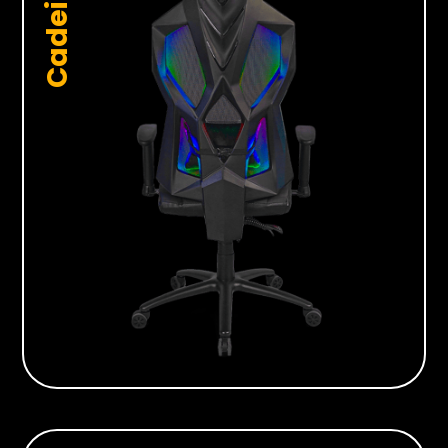
Cadeiras
Monitores
Gamer
Suportes
Para Monitores
Para TV’s
Cadeiras
Seja Revenda