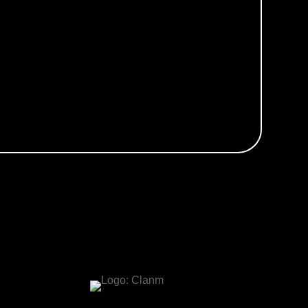
Placas-mãe
Placas de Vídeo
Water Coolers
SSDs
SSDs M2
SSDs SATA