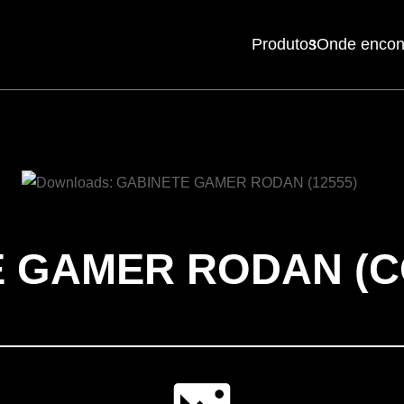
Produtos
Onde encon
Mouses
Teclados
E GAMER RODAN
(C
Headsets
Mousepads