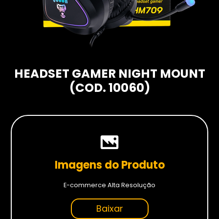
Hardwares
Fans
Fontes
Gabinetes
HEADSET GAMER NIGHT MOUNT
Memórias RAM
(COD. 10060)
Placas-mãe
Placas de Vídeo
Water Coolers
SSDs
Imagens do Produto
SSDs M2
SSDs SATA
E-commerce Alta Resolução
Baixar