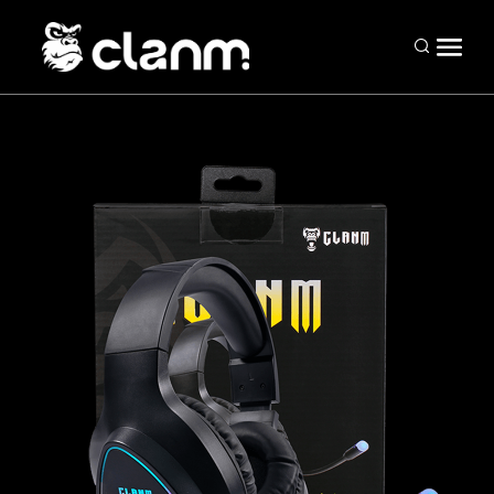
Periféricos
Mouses
Teclados
Headsets
Mousepads
Combos