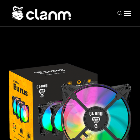
Periféricos
Mouses
Teclados
Headsets
Mousepads
Combos