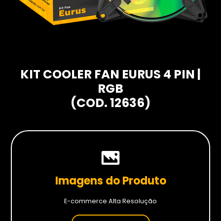
Hardwares
Fans
Fontes
Gabinetes
KIT COOLER FAN EURUS 4 PIN |
Memórias RAM
RGB
Placas-mãe
(COD. 12636)
Placas de Vídeo
Water Coolers
SSDs
SSDs M2
Imagens do Produto
SSDs SATA
E-commerce Alta Resolução