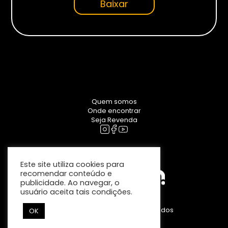
Baixar
Monitores
Gamer
Suportes
Para Monitores
Para TV’s
Quem somos
Onde encontrar
Seja Revenda
Cadeiras
Este site utiliza cookies para
recomendar conteúdo e
publicidade. Ao navegar, o
usuário aceita tais condições.
Clanm – Todos direitos reservados
OK
Seja Revenda
Faça parte você também.