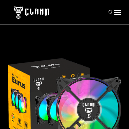
Periféricos
Mouses
Teclados
Headsets
Mousepads
Combos