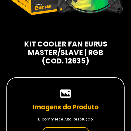
Hardwares
Fans
Fontes
Gabinetes
KIT COOLER FAN EURUS
Memórias RAM
MASTER/SLAVE | RGB
Placas-mãe
(COD. 12635)
Placas de Vídeo
Water Coolers
SSDs
SSDs M2
Imagens do Produto
SSDs SATA
E-commerce Alta Resolução