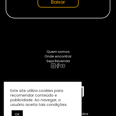
Baixar
Monitores
Gamer
Suportes
Para Monitores
Para TV’s
Quem somos
Onde encontrar
Seja Revenda
Cadeiras
Este site utiliza cookies para
recomendar conteúdo e
publicidade. Ao navegar, o
usuário aceita tais condições.
Seja Revenda
Clanm – Todos direitos reservados
OK