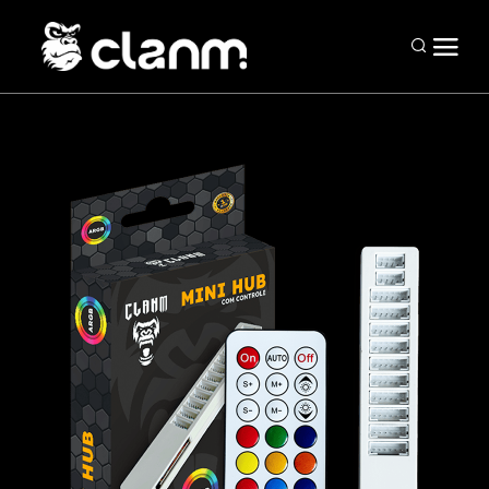
Periféricos
Mouses
Teclados
Headsets
Mousepads
Combos