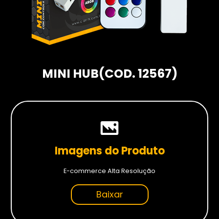
Hardwares
Fans
Fontes
Gabinetes
MINI HUB
(COD. 12567)
Memórias RAM
Placas-mãe
Placas de Vídeo
Water Coolers
SSDs
Imagens do Produto
SSDs M2
E-commerce Alta Resolução
SSDs SATA
Baixar