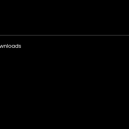
wnloads
Para Monitores
Para TV’s