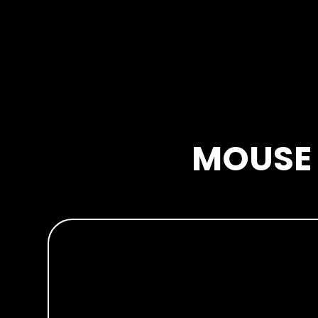
Mousep
Combo
MOUSE