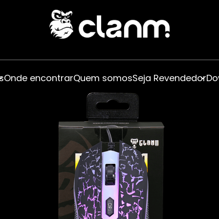
s
Onde encontrar
Quem somos
Seja Revendedor
Do
Fans
Gamer
s
Fontes
ts
Gabinetes