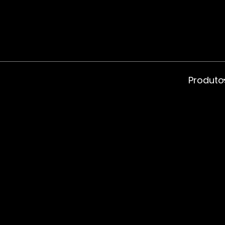
Produto
Mouses
Teclado
Headse