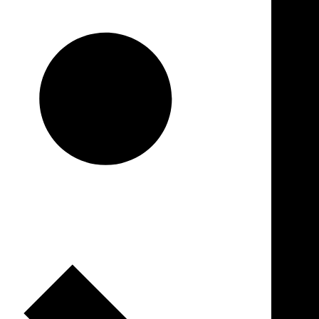
Placas-mãe
Placas de Vídeo
Water Coolers
SSDs
SSDs M2
SSDs SATA