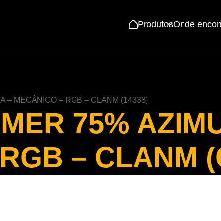
Produtos
Onde encon
Mouses
MER 75% AZIMU
Teclados
 RGB – CLANM
(
Headsets
Mousepads