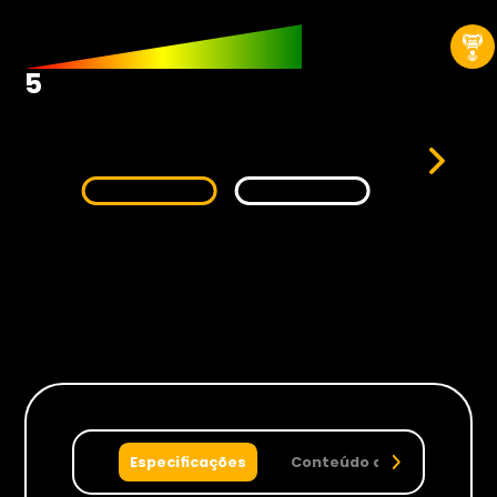
Hardwares
Fans
5
Fontes
Gabinetes
Memórias RAM
Placas-mãe
Placas de Vídeo
Water Coolers
SSDs
SSDs M2
SSDs SATA
Especificações
Conteúdo da caixa