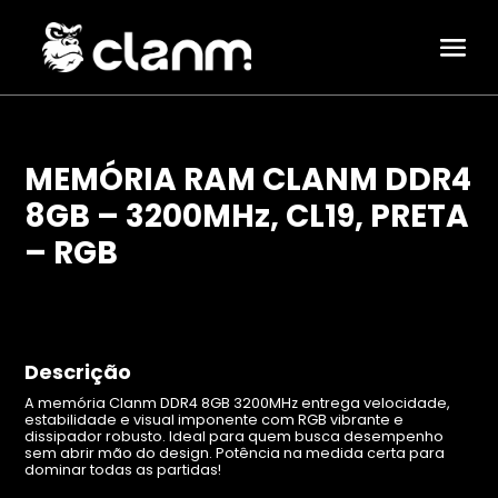
MEMÓRIA RAM CLANM DDR4
8GB – 3200MHz, CL19, PRETA
Periféricos
– RGB
Mouses
Teclados
Headsets
Descrição
Mousepads
A memória Clanm DDR4 8GB 3200MHz entrega velocidade,
estabilidade e visual imponente com RGB vibrante e
Combos
dissipador robusto. Ideal para quem busca desempenho
sem abrir mão do design. Potência na medida certa para
dominar todas as partidas!