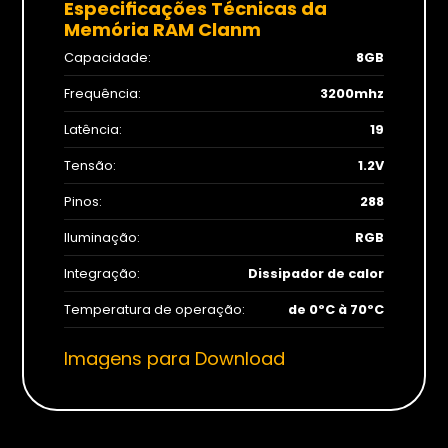
Especificações Técnicas da
Monitores
Memória RAM Clanm
Gamer
Capacidade:
8GB
Frequência:
3200mhz
Suportes
Latência:
19
Para Monitores
Tensão:
1.2V
Para TV’s
Pinos:
288
Iluminação:
RGB
Cadeiras
Integração:
Dissipador de calor
Temperatura de operação:
de 0ºC à 70ºC
Imagens para Download
Seja Revenda