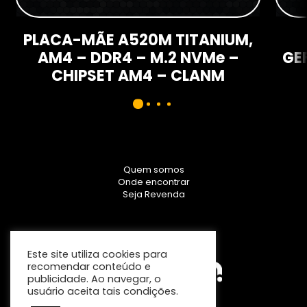
PLACA-MÃE A520M TITANIUM,
AM4 – DDR4 – M.2 NVMe –
GE
CHIPSET AM4 – CLANM
Quem somos
Onde encontrar
Seja Revenda
Este site utiliza cookies para
recomendar conteúdo e
publicidade. Ao navegar, o
usuário aceita tais condições.