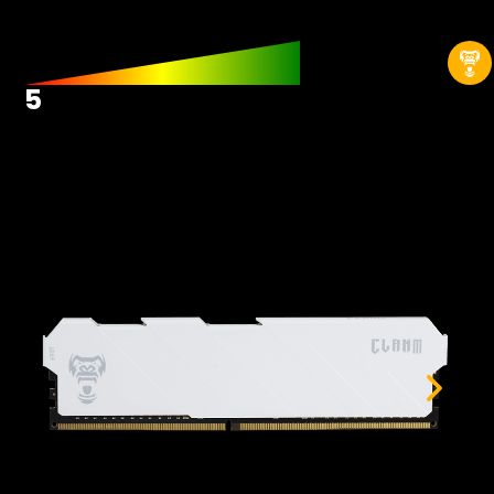
Hardwares
Fans
Fontes
5
Gabinetes
Memórias RAM
Placas-mãe
Placas de Vídeo
Water Coolers
SSDs
SSDs M2
SSDs SATA