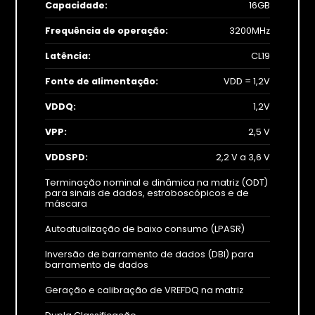
Capacidade:
16GB
Frequência de operação:
3200MHz
Latência:
CL19
Fonte de alimentação:
VDD = 1,2V
VDDQ:
1,2V
VPP:
2,5 V
VDDSPD:
2,2 V a 3,6 V
Terminação nominal e dinâmica na matriz (ODT)
para sinais de dados, estroboscópicos e de
máscara
Autoatualização de baixo consumo (LPASR)
Inversão de barramento de dados (DBI) para
barramento de dados
Geração e calibração de VREFDQ na matriz