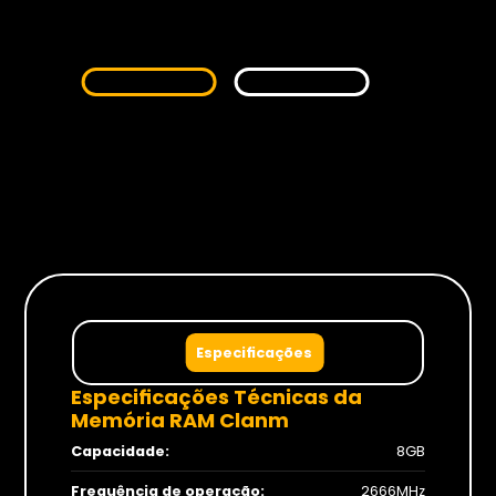
Monitores
Gamer
Suportes
Para Monitores
Para TV’s
Cadeiras
Especificações
Especificações Técnicas da
Memória RAM Clanm
Capacidade:
8GB
Seja Revenda
Frequência de operação:
2666MHz