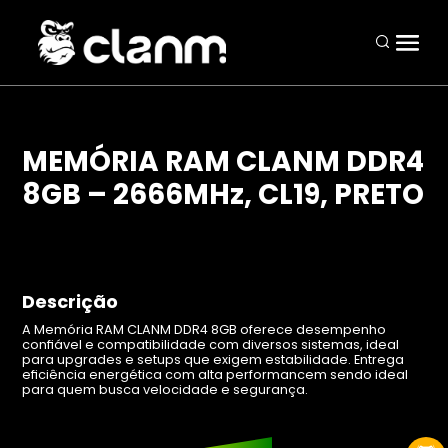
MEMÓRIA RAM CLANM DDR4
8GB – 2666MHz, CL19, PRETO
Periféricos
Mouses
Teclados
Descrição
Headsets
A Memória RAM CLANM DDR4 8GB oferece desempenho
confiável e compatibilidade com diversos sistemas, ideal
Mousepads
para upgrades e setups que exigem estabilidade. Entrega
eficiência energética com alta performancem sendo ideal
Combos
para quem busca velocidade e segurança.