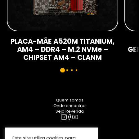
PLACA-MÃE A520M TITANIUM,
AM4 – DDR4 – M.2 NVMe –
GE
CHIPSET AM4 – CLANM
Quem somos
Onde encontrar
Seja Revenda
Este site utiliza cookies para