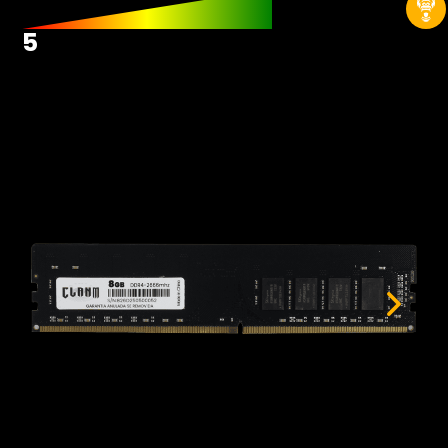
Hardwares
5
Fans
Fontes
Gabinetes
Memórias RAM
Placas-mãe
Placas de Vídeo
Water Coolers
SSDs
SSDs M2
SSDs SATA