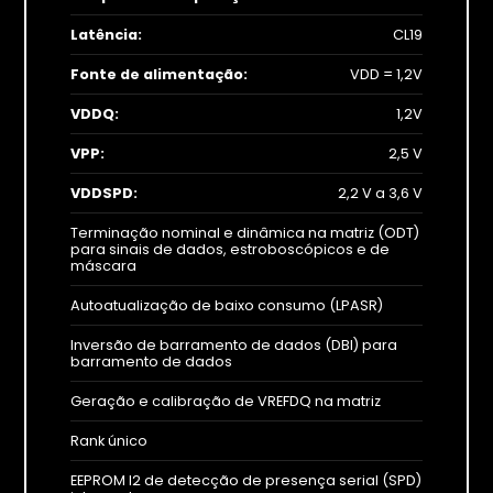
Latência:
CL19
Fonte de alimentação:
VDD = 1,2V
VDDQ:
1,2V
VPP:
2,5 V
VDDSPD:
2,2 V a 3,6 V
Terminação nominal e dinâmica na matriz (ODT)
para sinais de dados, estroboscópicos e de
máscara
Autoatualização de baixo consumo (LPASR)
Inversão de barramento de dados (DBI) para
barramento de dados
Geração e calibração de VREFDQ na matriz
Rank único
EEPROM I2 de detecção de presença serial (SPD)