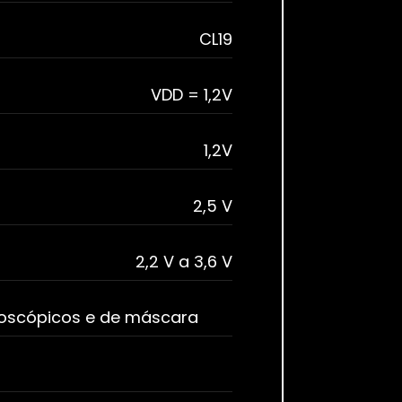
CL19
VDD = 1,2V
1,2V
2,5 V
2,2 V a 3,6 V
boscópicos e de máscara