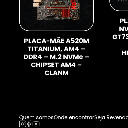
PL
NV
GT73
PLACA-MÃE A520M
TITANIUM, AM4 –
H
DDR4 – M.2 NVMe –
CHIPSET AM4 –
CLANM
Quem somos
Onde encontrar
Seja Revend