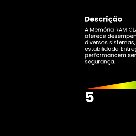
Combos
Pl
Descrição
Pla
A Memória RAM CL
oferece desempenh
diversos sistemas
Wat
estabilidade. Entr
performancem sen
segurança.
SS
SSD
5
SSD