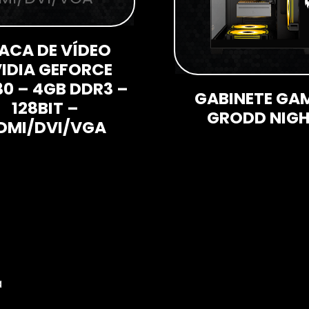
ACA DE VÍDEO
IDIA GEFORCE
0 – 4GB DDR3 –
GABINETE GA
128BIT –
GRODD NIG
DMI/DVI/VGA
a