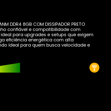
acas-mãe
cas de Vídeo
ANM DDR4 8GB COM DISSIPADOR PRETO
o confiável e compatibilidade com
, ideal para upgrades e setups que exigem
er Coolers
ega eficiência energética com alta
do ideal para quem busca velocidade e
Ds
s M2
s SATA