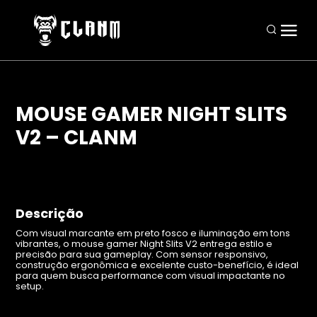
MOUSE GAMER NIGHT SLITS
V2 – CLANM
Periféricos
Mouses
Teclados
Descrição
Headsets
Com visual marcante em preto fosco e iluminação em tons
vibrantes, o mouse gamer Night Slits V2 entrega estilo e
Mousepads
precisão para sua gameplay. Com sensor responsivo,
construção ergonômica e excelente custo-benefício, é ideal
Combos
para quem busca performance com visual impactante no
setup.