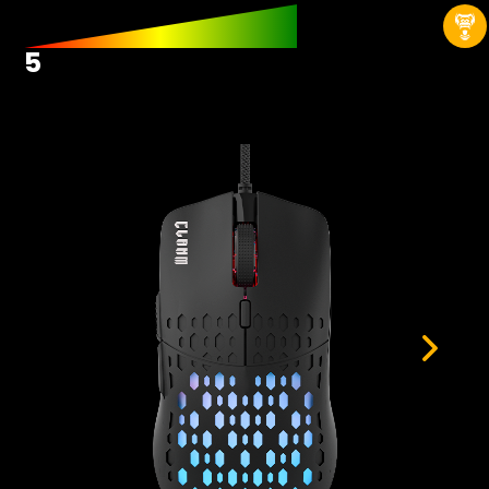
Hardwares
Fans
5
Fontes
Gabinetes
Memórias RAM
Placas-mãe
Placas de Vídeo
Water Coolers
SSDs
SSDs M2
SSDs SATA