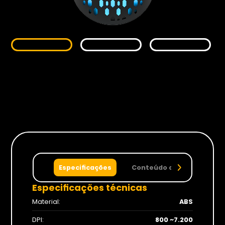
Monitores
Gamer
Suportes
Para Monitores
Para TV’s
Cadeiras
Especificações
Conteúdo da caixa
Especificações técnicas
1x 
1x 
Material:
ABS
Seja Revenda
DPI:
800 ~7.200