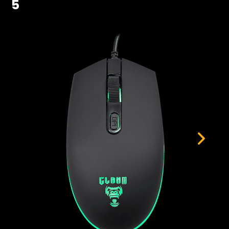
Hardwares
5
Fans
Fontes
Gabinetes
Memórias RAM
Placas-mãe
Placas de Vídeo
Water Coolers
SSDs
SSDs M2
SSDs SATA