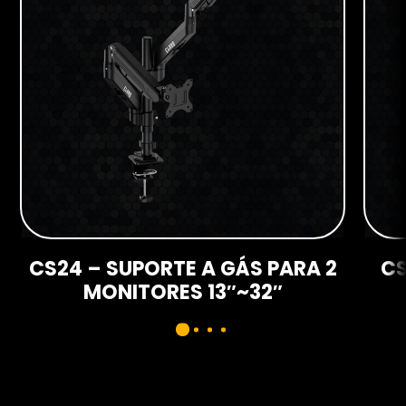
CS24 – SUPORTE A GÁS PARA 2
CS
MONITORES 13″~32″