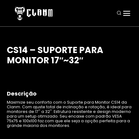
CS14 – SUPORTE PARA
MONITOR 17″~32″
Periféricos
Mouses
Teclados
Descrição
Headsets
Maximize seu conforto com o Suporte para Monitor CS14 da
Clanm. Com ajuste total de inclinação e rotação, é ideal para
Mousepads
monitores de 17'' a 32''. Estrutura resistente e design moderno
para um setup otimizado. Seu encaixe com padrão VESA
Combos
75x75 e 100x100 faz com que ele seja a opção perfeita para a
grande maioria dos monitores.