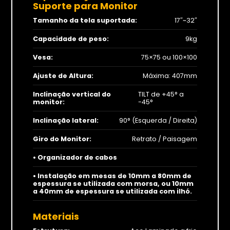
Suporte para Monitor
Monitores
Tamanho da tela suportada:
17″~32″
Gamer
Capacidade de peso:
9kg
Suportes
Vesa:
75×75 ou 100×100
Para Monitores
Ajuste de Altura:
Máxima: 407mm
Para TV’s
Inclinação vertical do
TILT de +45° a
monitor:
-45°
Inclinação lateral:
90° (Esquerda / Direita)
Cadeiras
Giro do Monitor:
Retrato / Paisagem
• Organizador de cabos
• Instalação em mesas de 10mm a 80mm de
espessura se utilizada com morsa, ou 10mm
a 40mm de espessura se utilizada com ilhó.
Seja Revenda
Materiais