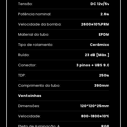
Tensão:
DC 12v/5v
Potência nominal:
2.6w
Velocidade da bomba:
2600±10%PRM
Material do tubo:
EPDM
Tipo de rolamento:
Cerâmica
Ruído:
23 dB [Máx.]
Conector:
3 pinos + UBS 9.0
TDP:
250w
Comprimento do tubo:
390mm
Ventoinhas
Dimensões:
120*120*25mm
Velocidade:
800-1800±10%
Efeito de iluminação: A
RGB