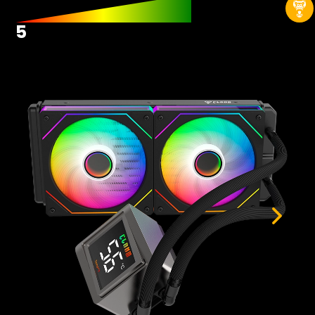
Hardwares
Fans
5
Fontes
Gabinetes
Memórias RAM
Placas-mãe
Placas de Vídeo
Water Coolers
SSDs
SSDs M2
SSDs SATA