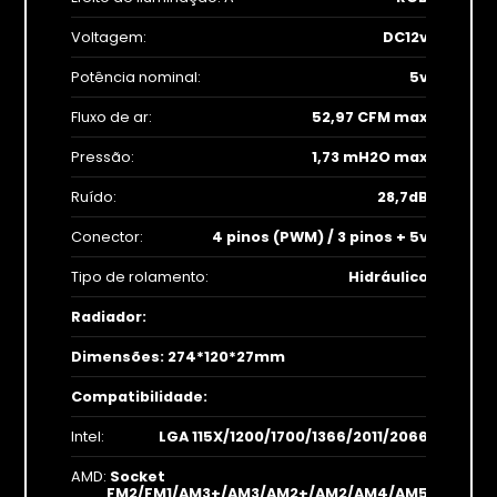
Voltagem:
DC12v
Potência nominal:
5v
Fluxo de ar:
52,97 CFM max
Pressão:
1,73 mH2O max
Ruído:
28,7dB
Conector:
4 pinos (PWM) / 3 pinos + 5v
Tipo de rolamento:
Hidráulico
Radiador:
Dimensões: 274*120*27mm
Compatibilidade:
Intel:
LGA 115X/1200/1700/1366/2011/2066
AMD:
Socket
FM2/FM1/AM3+/AM3/AM2+/AM2/AM4/AM5