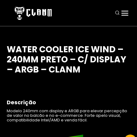
WATER COOLER ICE WIND –
240MM PRETO – C/ DISPLAY
Periféricos
– ARGB – CLANM
Mouses
Teclados
Headsets
Descrição
Mousepads
Modelo 240mm com display e ARGB para elevar percepção
de valor no balcão e no e-commerce. Forte apelo visual,
Combos
compatibilidade Intel/AMD e venda fácil.