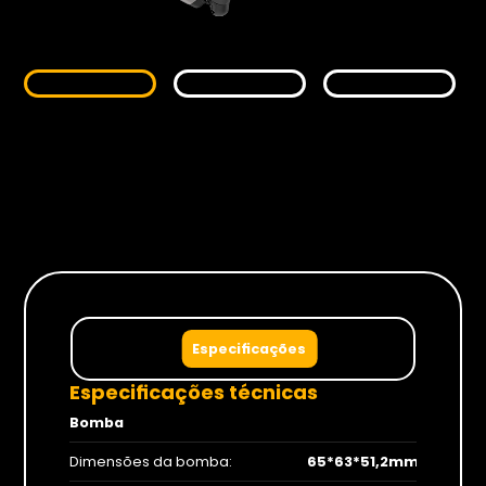
Monitores
Gamer
Suportes
Para Monitores
Para TV’s
Cadeiras
Especificações
Especificações técnicas
Bomba
Seja Revenda
Dimensões da bomba:
65*63*51,2mm