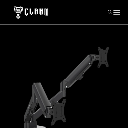
Periféricos
Mouses
Teclados
Headsets
Mousepads
Combos