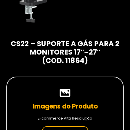
Hardwares
Fans
Fontes
Gabinetes
CS22 – SUPORTE A GÁS PARA 2
Memórias RAM
MONITORES 17″~27″
Placas-mãe
(COD. 11864)
Placas de Vídeo
Water Coolers
SSDs
SSDs M2
Imagens do Produto
SSDs SATA
E-commerce Alta Resolução