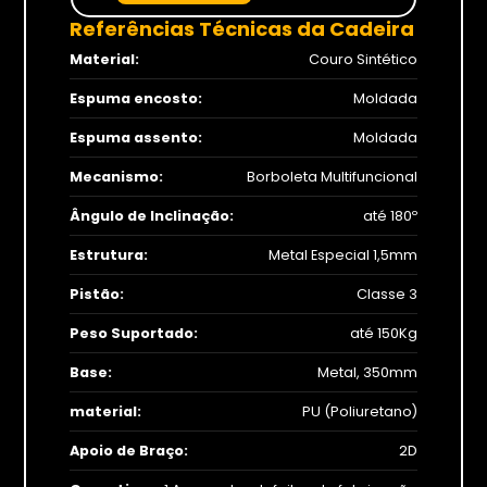
Referências Técnicas da Cadeira
1x 
1x 
Material:
Couro Sintético
1x 
Espuma encosto:
Moldada
Espuma assento:
Moldada
Mecanismo:
Borboleta Multifuncional
Ângulo de Inclinação:
até 180º
Estrutura:
Metal Especial 1,5mm
Pistão:
Classe 3
Peso Suportado:
até 150Kg
Base:
Metal, 350mm
material:
PU (Poliuretano)
Apoio de Braço:
2D