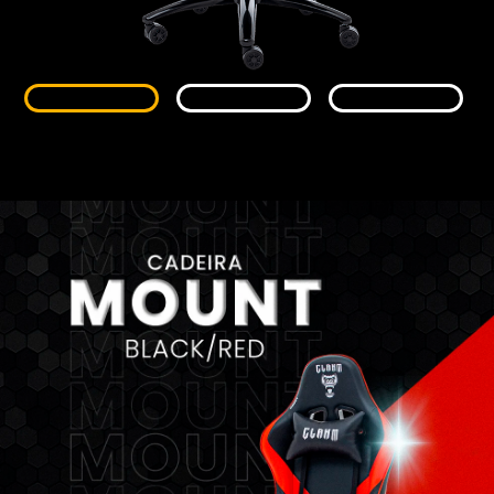
Monitores
Gamer
Suportes
Para Monitores
Para TV’s
Cadeiras
Seja Revenda