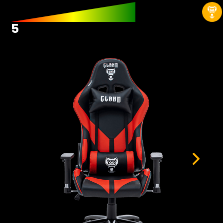
Hardwares
Fans
5
Fontes
Gabinetes
Memórias RAM
Placas-mãe
Placas de Vídeo
Water Coolers
SSDs
SSDs M2
SSDs SATA