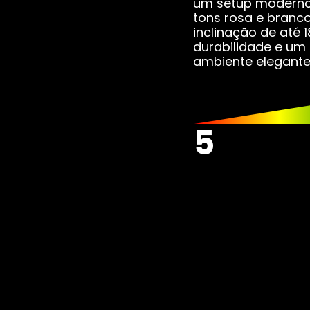
um setup moderno 
Combos
Pl
tons rosa e branc
inclinação de até 1
durabilidade e um
Pla
ambiente elegante 
Wat
5
SS
SSD
SSD