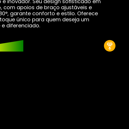
e inovador. Seu design sofisticado em
acas-mãe
o, com apoios de braço ajustáveis e
80°, garante conforto e estilo. Oferece
 toque único para quem deseja um
cas de Vídeo
e diferenciado.
er Coolers
Ds
s M2
s SATA