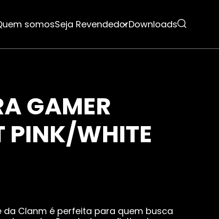
Quem somos
Seja Revendedor
Downloads
s
Gamer
Para Mon
RA GAMER
 PINK/WHITE
tes
Para TV’
inetes
mórias RAM
e da Clanm é perfeita para quem busca