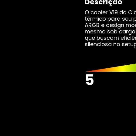
Descrição
Combos
Pl
O cooler V19 da C
térmico para seu 
Pla
ARGB e design mod
mesmo sob carga. 
que buscam eficiê
Wat
silenciosa no setup
SS
5
SSD
SSD