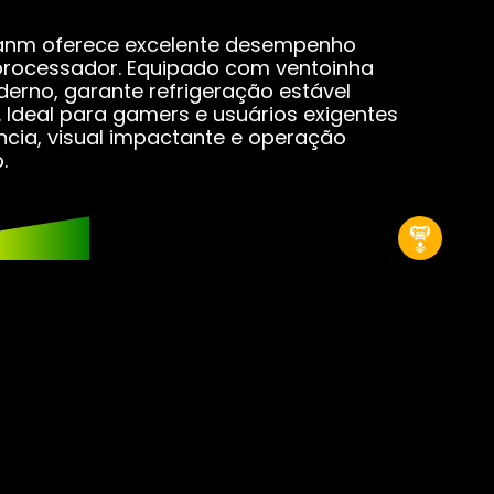
acas-mãe
lanm oferece excelente desempenho
processador. Equipado com ventoinha
cas de Vídeo
erno, garante refrigeração estável
Ideal para gamers e usuários exigentes
ncia, visual impactante e operação
er Coolers
.
Ds
s M2
s SATA