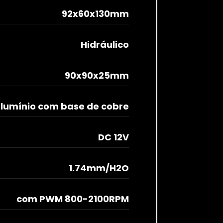
92x60x130mm
Hidráulico
90x90x25mm
alumínio com base de cobre
DC 12V
1.74mm/H2O
com PWM 800-2100RPM