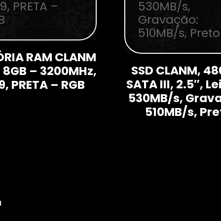
RIA RAM CLANM
SSD CLANM, 48
 8GB – 3200MHz,
SATA III, 2.5″, Le
9, PRETA – RGB
530MB/s, Grav
510MB/s, Pre
a