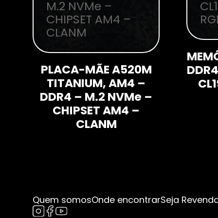
MEMÓ
PLACA-MÃE A520M
DDR4
TITANIUM, AM4 –
CL1
DDR4 – M.2 NVMe –
CHIPSET AM4 –
CLANM
Quem somos
Onde encontrar
Seja Revend