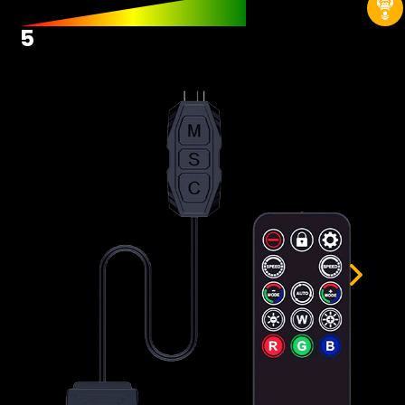
Hardwares
5
Fans
Fontes
Gabinetes
Memórias RAM
Placas-mãe
Placas de Vídeo
Water Coolers
SSDs
SSDs M2
SSDs SATA