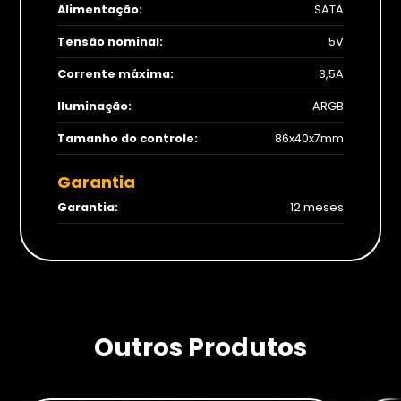
Alimentação:
SATA
Tensão nominal:
5V
Corrente máxima:
3,5A
Iluminação:
ARGB
Tamanho do controle:
86x40x7mm
Garantia
Garantia:
12 meses
Outros Produtos