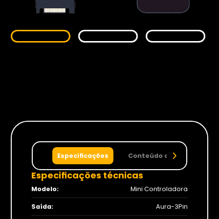
Monitores
Gamer
Suportes
Para Monitores
Para TV’s
Cadeiras
Especificações
Conteúdo da caixa
Especificações técnicas
1x 
1x 
Modelo:
Mini Controladora
Seja Revenda
Saída:
Aura-3Pin