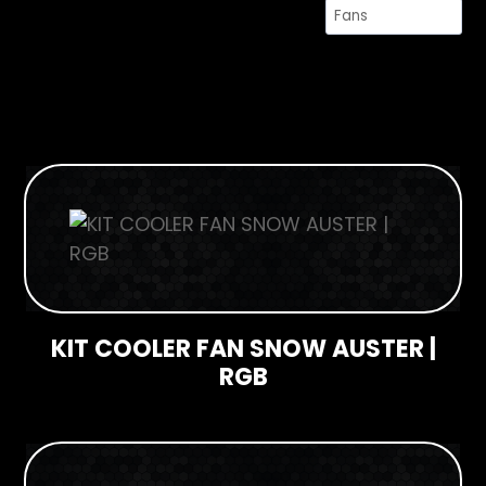
Hardwares
Fans
Fontes
Gabinetes
Memórias RAM
Placas-mãe
Placas de Vídeo
Water Coolers
SSDs
KIT COOLER FAN SNOW AUSTER |
SSDs M2
RGB
SSDs SATA