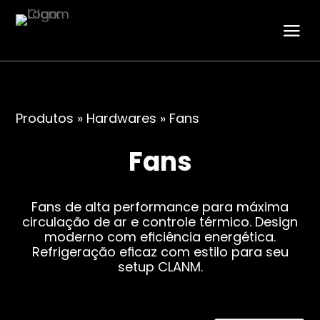
Produtos
»
Hardwares
»
Fans
Periféricos
Fans
Mouses
Teclados
Fans de alta performance para máxima
circulação de ar e controle térmico. Design
Headsets
moderno com eficiência energética.
Mousepads
Refrigeração eficaz com estilo para seu
setup CLANM.
Combos