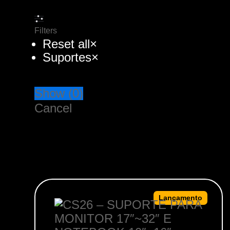
Filters
Reset all
×
Suportes
×
Show
(
0
)
Cancel
Lançamento