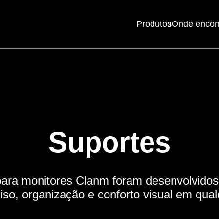
Produtos
Onde encon
Mouses
Teclados
Suportes
Headsets
ara monitores Clanm foram desenvolvidos
Mousepads
ciso, organização e conforto visual em qual