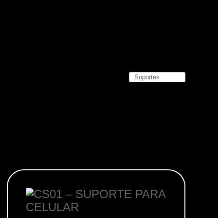
Placas-mãe
Placas de Vídeo
Water Coolers
SSDs
SSDs M2
SSDs SATA